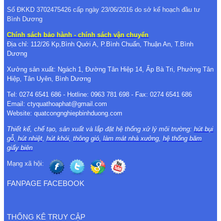
Số ĐKKD 3702475426 cấp ngày 23/06/2016 do sở kế hoạch đầu tư
Bình Dương
Chính sách bảo hành - chính sách vận chuyển
Địa chỉ: 112/26 Kp,Bình Quới A, P.Bình Chuẩn, Thuận An, T.Bình
Dương
Xưởng sản xuất: Ngách 1, Đường Tân Hiệp 14, Ấp Bà Tri, Phường Tân
Hiệp, Tân Uyên, Bình Dương
Tel: 0274 6541 686 - Hotline: 0963 781 698 - Fax: 0274 6541 686
Email: ctyquathoaphat@gmail.com
Website: quatcongnghiepbinhduong.com
Thiết kế, chế tạo, sản xuất và lắp đặt hệ thống xử lý môi trường:
hút bụi
gỗ
,
hút nhiệt
,
hút khói
,
thông gió
,
làm mát nhà xưởng
,
hệ thống băm
giấy biên
Mạng xã hội:
FANPAGE FACEBOOK
THỐNG KÊ TRUY CẬP