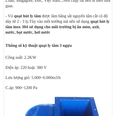
Loan, Singagore, Đức, Việt Nam...Nên chạy rất bền bỉ theo thời
gian.
- Vỏ
quạt hút ly tâm
được làm bằng sắt nguyên tấm cắt có độ
dày từ 2 - 3 ly.Tùy vào môi trường mà nên sử dụng
quạt hút ly
tâm inox 304 sử dụng cho môi trường bị ăn mòn, axit,
nước, bọt nước, hơi nước
Thông số kỹ thuật quạt ly tâm 3 ngựa
Công suất: 2.2KW
Điện áp: 220 hoặc 380 V
Lưu lượng gió: 5.000~6.000m3/h
C.áp: 900~1200 Pa