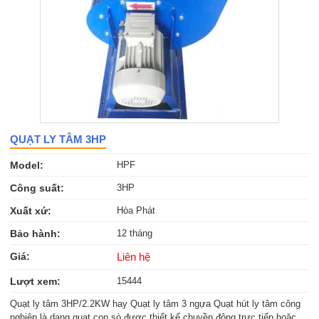
QUẠT LY TÂM 3HP
Model:
HPF
Công suất:
3HP
Xuất xứ:
Hòa Phát
Bảo hành:
12 tháng
Giá:
Liên hệ
Lượt xem:
15444
Quạt ly tâm 3HP/2.2KW hay Quạt ly tâm 3 ngựa Quạt hút ly tâm công
nghiệp là dạng quạt con sò được thiết kế chuyền động trực tiếp hoặc