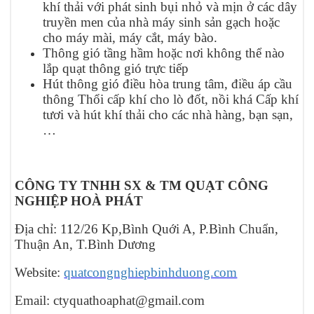
khí thải với phát sinh bụi nhỏ và mịn ở các dây
truyền men của nhà máy sinh sản gạch hoặc
cho máy mài, máy cắt, máy bào.
Thông gió tầng hầm hoặc nơi không thể nào
lắp quạt thông gió trực tiếp
Hút thông gió điều hòa trung tâm, điều áp cầu
thông Thổi cấp khí cho lò đốt, nồi khá Cấp khí
tươi và hút khí thải cho các nhà hàng, bạn sạn,
…
CÔNG TY TNHH SX & TM QUẠT CÔNG
NGHIỆP HOÀ PHÁT
Địa chỉ: 1
1
2/26 Kp,Bình Quới A, P.Bình Chuẩn,
Thuận An, T.Bình Dương
Website:
quatcongnghiepbinhduong.com
Email: ctyquathoaphat@gmail.com