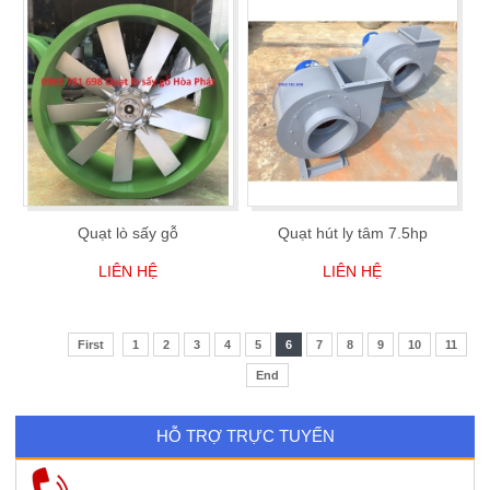
Quạt lò sấy gỗ
Quạt hút ly tâm 7.5hp
LIÊN HỆ
LIÊN HỆ
First
1
2
3
4
5
6
7
8
9
10
11
End
HỖ TRỢ TRỰC TUYẾN