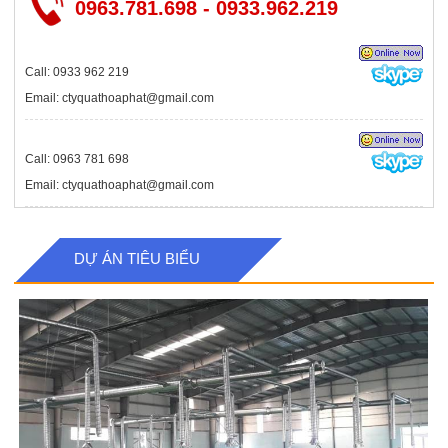
0963.781.698 - 0933.962.219
Call: 0933 962 219
Email: ctyquathoaphat@gmail.com
Call: 0963 781 698
Email: ctyquathoaphat@gmail.com
DỰ ÁN TIÊU BIỂU