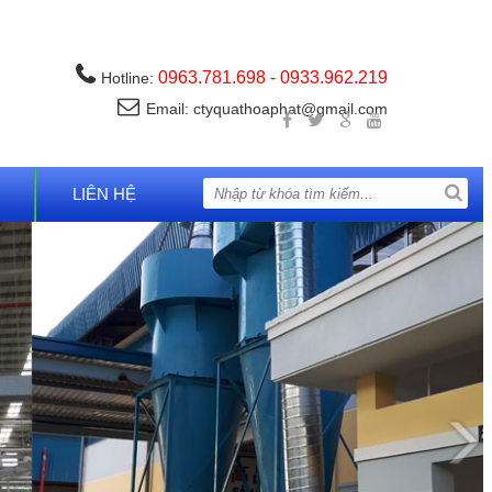
0963.781.698 - 0933.962.219
Hotline:
Email:
ctyquathoaphat@gmail.com
LIÊN HỆ