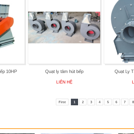
iếp 10HP
Quạt ly tâm hút bếp
Quạt Ly 
LIÊN HỆ
First
1
2
3
4
5
6
7
8