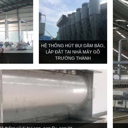
HỆ THỐNG HÚT BỤI DĂM BÀO,
LẮP ĐẶT TẠI NHÀ MÁY GỖ
TRƯỜNG THÀNH