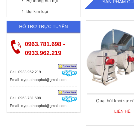
Hệ thống hút bụi
SẢN PHẨM CÙ
Bụi kim loại
HỖ TRỢ TRỰC TUYẾN
0963.781.698 -
0933.962.219
Call: 0933 962 219
Email: ctyquathoaphat@gmail.com
Call: 0963 781 698
Quạt hút khói sự 
Email: ctyquathoaphat@gmail.com
LIÊN HỆ