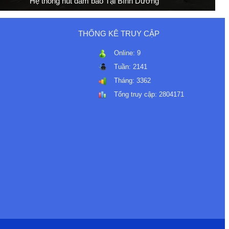
Hệ thống hút dăm bào Tại Bình Dương
THỐNG KÊ TRUY CẬP
Online:
9
Tuần:
2141
Tháng:
3362
Tổng truy cập:
2804171