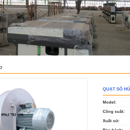
p
QUẠT SÒ HÚ
Model:
Công suất:
Xuất xứ:
Bảo hành: