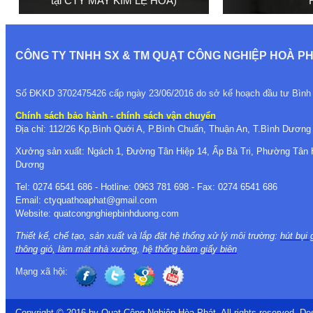
tại CTY MAY KIM LỆ HOA)
CÔNG TY TNHH SX & TM QUẠT CÔNG NGHIỆP HOÀ P
Số ĐKKD 3702475426 cấp ngày 23/06/2016 do sở kế hoạch đầu tư Bìn
Chính sách bảo hành - chính sách vận chuyển
Địa chỉ: 112/26 Kp,Bình Quới A, P.Bình Chuẩn, Thuận An, T.Bình Dương
Xưởng sản xuất: Ngách 1, Đường Tân Hiệp 14, Ấp Bà Tri, Phường Tân 
Dương
Tel: 0274 6541 686 - Hotline: 0963 781 698 - Fax: 0274 6541 686
Email: ctyquathoaphat@gmail.com
Website: quatcongnghiepbinhduong.com
Thiết kế, chế tạo, sản xuất và lắp đặt hệ thống xử lý môi trường:
hút bụi 
thông gió
,
làm mát nhà xưởng
,
hệ thống băm giấy biên
Mạng xã hội:
Copyright © 2016 by Quạt Công Nghiệp Hòa Phát. All rights reserved. De