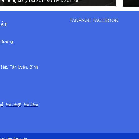
Hệ thống xử lý bụi sơn, sơn Pu, sơn lót
FANPAGE FACEBOOK
HÁT
h Dương
Hiệp, Tân Uyên, Bình
gỗ
,
hút nhiệt
,
hút khói
,
sign by Nina.vn