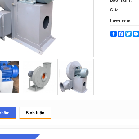
Giá:
Lượt xem:
Share
Facebo
Twit
 phẩm
Bình luận