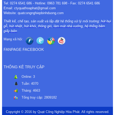
Tel: 0274 6541 686 - Hotline: 0963 781 698 - Fax: 0274 6541 686
Email: ctyquathoaphat@gmail.com
Website: quatcongnghiepbinhduong.com
Thiết kế, chế tạo, sản xuất và lắp đặt hệ thống xử lý môi trường:
hút bụi
gỗ
,
hút nhiệt
,
hút khói
,
thông gió
,
làm mát nhà xưởng
,
hệ thống băm
giấy biên
Mạng xã hội:
FANPAGE FACEBOOK
THỐNG KÊ TRUY CẬP
Online:
3
Tuần:
4070
Tháng:
4663
Tổng truy cập:
2809182
Copyright © 2016 by Quạt Công Nghiệp Hòa Phát. All rights reserved.