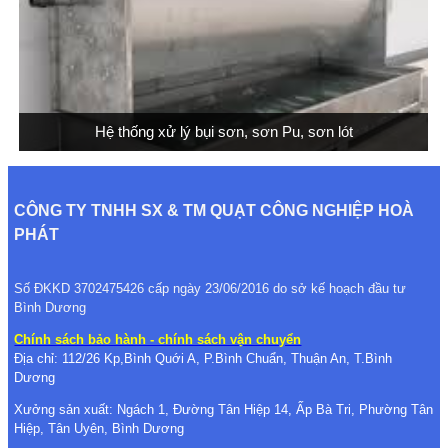
Hệ thống xử lý bụi sơn, sơn Pu, sơn lót
CÔNG TY TNHH SX & TM QUẠT CÔNG NGHIỆP HOÀ
PHÁT
Số ĐKKD 3702475426 cấp ngày 23/06/2016 do sở kế hoạch đầu tư
Bình Dương
Chính sách bảo hành - chính sách vận chuyển
Địa chỉ: 112/26 Kp,Bình Quới A, P.Bình Chuẩn, Thuận An, T.Bình
Dương
Xưởng sản xuất: Ngách 1, Đường Tân Hiệp 14, Ấp Bà Tri, Phường Tân
Hiệp, Tân Uyên, Bình Dương