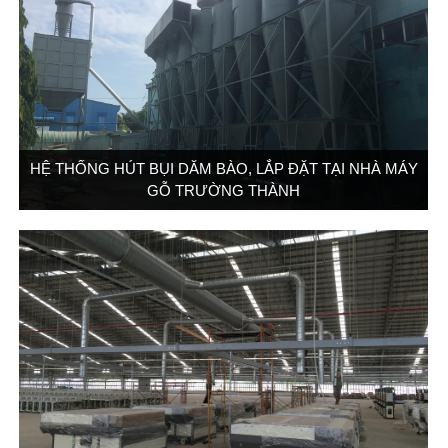
HỆ THỐNG HÚT BỤI DĂM BÀO, LẮP ĐẶT TẠI NHÀ MÁY
GỖ TRƯỜNG THÀNH