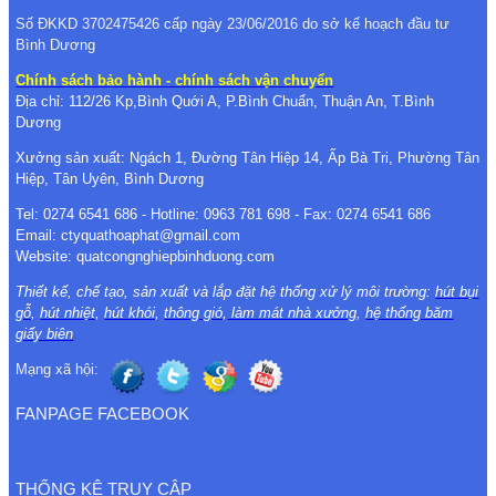
Số ĐKKD 3702475426 cấp ngày 23/06/2016 do sở kế hoạch đầu tư
Bình Dương
Chính sách bảo hành - chính sách vận chuyển
Địa chỉ: 112/26 Kp,Bình Quới A, P.Bình Chuẩn, Thuận An, T.Bình
Dương
Xưởng sản xuất: Ngách 1, Đường Tân Hiệp 14, Ấp Bà Tri, Phường Tân
Hiệp, Tân Uyên, Bình Dương
Tel: 0274 6541 686 - Hotline: 0963 781 698 - Fax: 0274 6541 686
Email: ctyquathoaphat@gmail.com
Website: quatcongnghiepbinhduong.com
Thiết kế, chế tạo, sản xuất và lắp đặt hệ thống xử lý môi trường:
hút bụi
gỗ
,
hút nhiệt
,
hút khói
,
thông gió
,
làm mát nhà xưởng
,
hệ thống băm
giấy biên
Mạng xã hội:
FANPAGE FACEBOOK
THỐNG KÊ TRUY CẬP