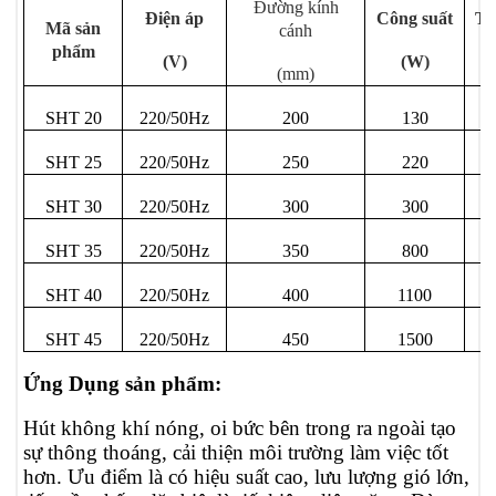
Đường kính
Điện áp
Công suất
Tố
Mã sản
cánh
phẩm
(V)
(W)
(mm)
SHT 20
220/50Hz
200
130
SHT 25
220/50Hz
250
220
SHT 30
220/50Hz
300
300
SHT 35
220/50Hz
350
800
SHT 40
220/50Hz
400
1100
SHT 45
220/50Hz
450
1500
Ứng Dụng sản phẩm:
Hút không khí nóng, oi bức bên trong ra ngoài tạo
sự thông thoáng, cải thiện môi trường làm việc tốt
hơn. Ưu điểm là có hiệu suất cao, lưu lượng gió lớn,