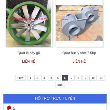
Quạt lò sấy gỗ
Quạt hút ly tâm 7.5hp
LIÊN HỆ
LIÊN HỆ
First
1
2
3
4
5
6
7
8
9
10
11
End
HỖ TRỢ TRỰC TUYẾN