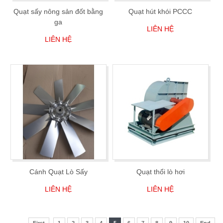
Quạt sấy nông sản đốt bằng
Quạt hút khói PCCC
ga
LIÊN HỆ
LIÊN HỆ
Cánh Quạt Lò Sấy
Quạt thổi lò hơi
LIÊN HỆ
LIÊN HỆ
First
1
2
3
4
5
6
7
8
9
10
End