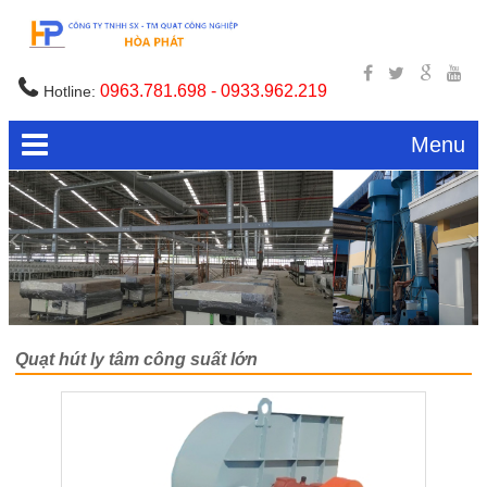
0963.781.698 - 0933.962.219
Hotline:
Menu
Quạt hút ly tâm công suất lớn