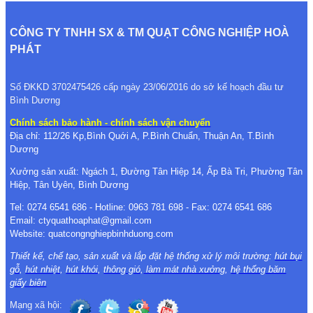
CÔNG TY TNHH SX & TM QUẠT CÔNG NGHIỆP HOÀ
PHÁT
Số ĐKKD 3702475426 cấp ngày 23/06/2016 do sở kế hoạch đầu tư
Bình Dương
Chính sách bảo hành - chính sách vận chuyển
Địa chỉ: 112/26 Kp,Bình Quới A, P.Bình Chuẩn, Thuận An, T.Bình
Dương
Xưởng sản xuất: Ngách 1, Đường Tân Hiệp 14, Ấp Bà Tri, Phường Tân
Hiệp, Tân Uyên, Bình Dương
Tel: 0274 6541 686 - Hotline: 0963 781 698 - Fax: 0274 6541 686
Email: ctyquathoaphat@gmail.com
Website: quatcongnghiepbinhduong.com
Thiết kế, chế tạo, sản xuất và lắp đặt hệ thống xử lý môi trường:
hút bụi
gỗ
,
hút nhiệt
,
hút khói
,
thông gió
,
làm mát nhà xưởng
,
hệ thống băm
giấy biên
Mạng xã hội: