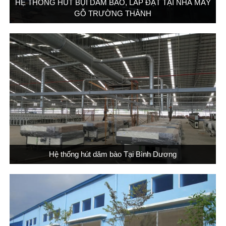
HỆ THỐNG HÚT BỤI DĂM BÀO, LẮP ĐẶT TẠI NHÀ MÁY
GỖ TRƯỜNG THÀNH
Hệ thống hút dăm bào Tại Bình Dương