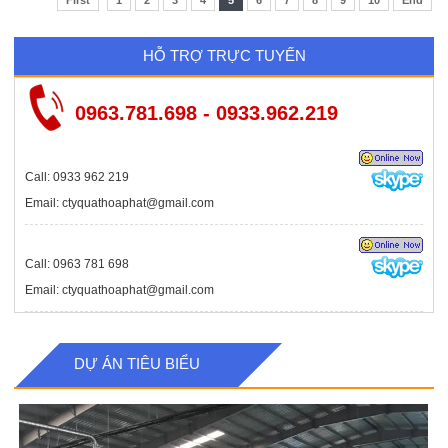
HỖ TRỢ TRỰC TUYẾN
0963.781.698 - 0933.962.219
Call: 0933 962 219
Email: ctyquathoaphat@gmail.com
Call: 0963 781 698
Email: ctyquathoaphat@gmail.com
DỰ ÁN TIÊU BIỂU