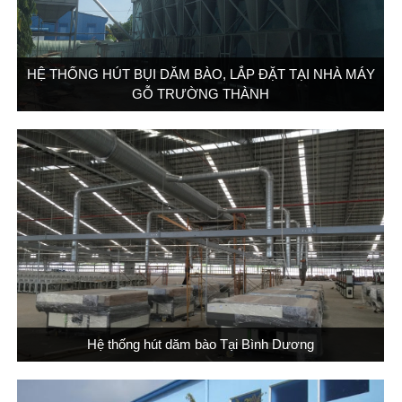
HỆ THỐNG HÚT BỤI DĂM BÀO, LẮP ĐẶT TẠI NHÀ MÁY
GỖ TRƯỜNG THÀNH
Hệ thống hút dăm bào Tại Bình Dương