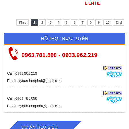
LIÊN HỆ
First
1
2
3
4
5
6
7
8
9
10
End
HỖ TRỢ TRỰC TUYẾN
0963.781.698 - 0933.962.219
Call: 0933 962 219
Email: ctyquathoaphat@gmail.com
Call: 0963 781 698
Email: ctyquathoaphat@gmail.com
DỰ ÁN TIÊU BIỂU