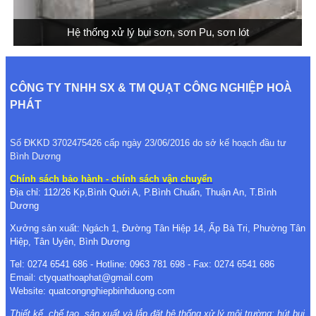
Hệ thống xử lý bụi sơn, sơn Pu, sơn lót
CÔNG TY TNHH SX & TM QUẠT CÔNG NGHIỆP HOÀ
PHÁT
Số ĐKKD 3702475426 cấp ngày 23/06/2016 do sở kế hoạch đầu tư
Bình Dương
Chính sách bảo hành - chính sách vận chuyển
Địa chỉ: 112/26 Kp,Bình Quới A, P.Bình Chuẩn, Thuận An, T.Bình
Dương
Xưởng sản xuất: Ngách 1, Đường Tân Hiệp 14, Ấp Bà Tri, Phường Tân
Hiệp, Tân Uyên, Bình Dương
Tel: 0274 6541 686 - Hotline: 0963 781 698 - Fax: 0274 6541 686
Email: ctyquathoaphat@gmail.com
Website: quatcongnghiepbinhduong.com
Thiết kế, chế tạo, sản xuất và lắp đặt hệ thống xử lý môi trường:
hút bụi