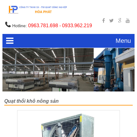
0963.781.698 - 0933.962.219
Hotline:
Menu
Quạt thổi khô nông sản