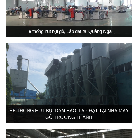
Hệ thống hút bụi gỗ, Lắp đặt tại Quảng Ngãi
HỆ THỐNG HÚT BỤI DĂM BÀO, LẮP ĐẶT TẠI NHÀ MÁY
GỖ TRƯỜNG THÀNH