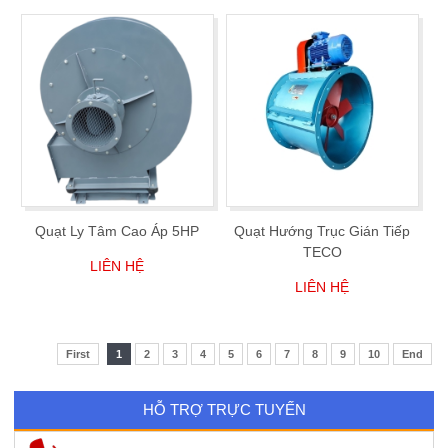
Quạt Ly Tâm Cao Áp 5HP
Quạt Hướng Trục Gián Tiếp
TECO
LIÊN HỆ
LIÊN HỆ
First
1
2
3
4
5
6
7
8
9
10
End
HỖ TRỢ TRỰC TUYẾN