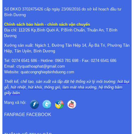
Số ĐKKD 3702475426 cấp ngày 23/06/2016 do sở kế hoạch đầu tư
Bình Dương
Chính sách bảo hành - chính sách vận chuyển
Địa chỉ: 112/26 Kp,Bình Quới A, P.Bình Chuẩn, Thuận An, T.Bình
Dương
Xưởng sản xuất: Ngách 1, Đường Tân Hiệp 14, Ấp Bà Tri, Phường Tân
Hiệp, Tân Uyên, Bình Dương
Tel: 0274 6541 686 - Hotline: 0963 781 698 - Fax: 0274 6541 686
Email: ctyquathoaphat@gmail.com
Website: quatcongnghiepbinhduong.com
Thiết kế, chế tạo, sản xuất và lắp đặt hệ thống xử lý môi trường:
hút bụi
gỗ
,
hút nhiệt
,
hút khói
,
thông gió
,
làm mát nhà xưởng
,
hệ thống băm
giấy biên
Mạng xã hội:
FANPAGE FACEBOOK