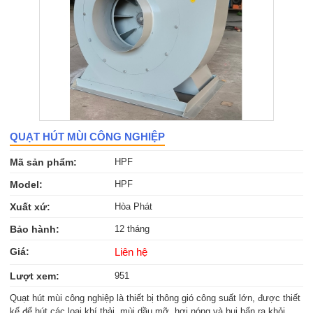
QUẠT HÚT MÙI CÔNG NGHIỆP
Mã sản phẩm:
HPF
Model:
HPF
Xuất xứ:
Hòa Phát
Bảo hành:
12 tháng
Giá:
Liên hệ
Lượt xem:
951
Quạt hút mùi công nghiệp là thiết bị thông gió công suất lớn, được thiết
kế để hút các loại khí thải, mùi dầu mỡ, hơi nóng và bụi bẩn ra khỏi