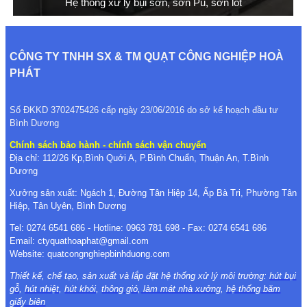
Hệ thống xử lý bụi sơn, sơn Pu, sơn lót
CÔNG TY TNHH SX & TM QUẠT CÔNG NGHIỆP HOÀ
PHÁT
Số ĐKKD 3702475426 cấp ngày 23/06/2016 do sở kế hoạch đầu tư
Bình Dương
Chính sách bảo hành - chính sách vận chuyển
Địa chỉ: 112/26 Kp,Bình Quới A, P.Bình Chuẩn, Thuận An, T.Bình
Dương
Xưởng sản xuất: Ngách 1, Đường Tân Hiệp 14, Ấp Bà Tri, Phường Tân
Hiệp, Tân Uyên, Bình Dương
Tel: 0274 6541 686 - Hotline: 0963 781 698 - Fax: 0274 6541 686
Email: ctyquathoaphat@gmail.com
Website: quatcongnghiepbinhduong.com
Thiết kế, chế tạo, sản xuất và lắp đặt hệ thống xử lý môi trường:
hút bụi
gỗ
,
hút nhiệt
,
hút khói
,
thông gió
,
làm mát nhà xưởng
,
hệ thống băm
giấy biên