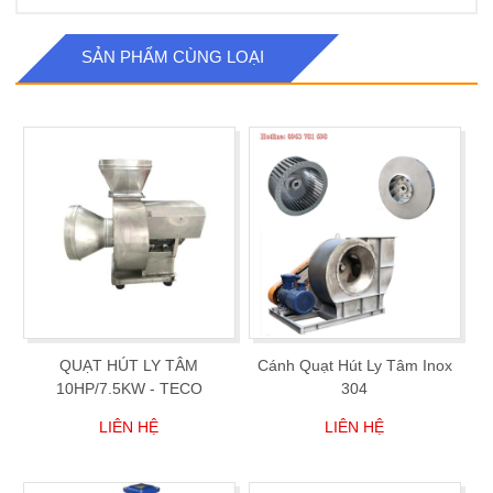
SẢN PHẨM CÙNG LOẠI
QUẠT HÚT LY TÂM
Cánh Quạt Hút Ly Tâm Inox
10HP/7.5KW - TECO
304
LIÊN HỆ
LIÊN HỆ