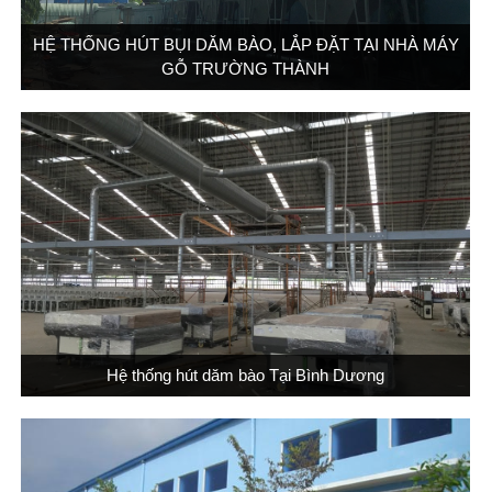
HỆ THỐNG HÚT BỤI DĂM BÀO, LẮP ĐẶT TẠI NHÀ MÁY
GỖ TRƯỜNG THÀNH
Hệ thống hút dăm bào Tại Bình Dương