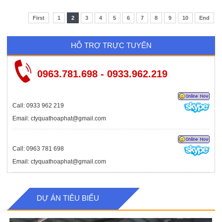
First
1
2
3
4
5
6
7
8
9
10
End
HỖ TRỢ TRỰC TUYẾN
0963.781.698 - 0933.962.219
Call: 0933 962 219
Email: ctyquathoaphat@gmail.com
Call: 0963 781 698
Email: ctyquathoaphat@gmail.com
DỰ ÁN TIÊU BIỂU