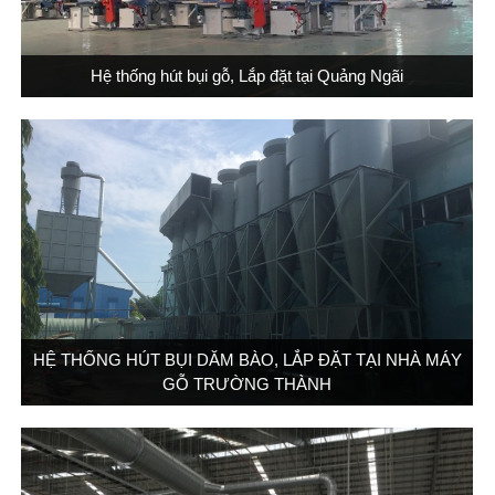
Hệ thống hút bụi gỗ, Lắp đặt tại Quảng Ngãi
HỆ THỐNG HÚT BỤI DĂM BÀO, LẮP ĐẶT TẠI NHÀ MÁY
GỖ TRƯỜNG THÀNH