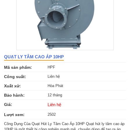
QUẠT LY TÂM CAO ÁP 10HP
Mã sản phẩm:
HPF
Công suất:
Liên hệ
Xuất xứ:
Hòa Phát
Bảo hành:
12 tháng
Giá:
Liên hệ
Lượt xem:
2502
Công Dụng Của Quạt Hút Ly Tâm Cao Áp 10HP Quạt hút ly tâm cao áp
10HP là một thiết bị công nghiệp mạnh mẽ, chuyên dùng để tạo ra áp