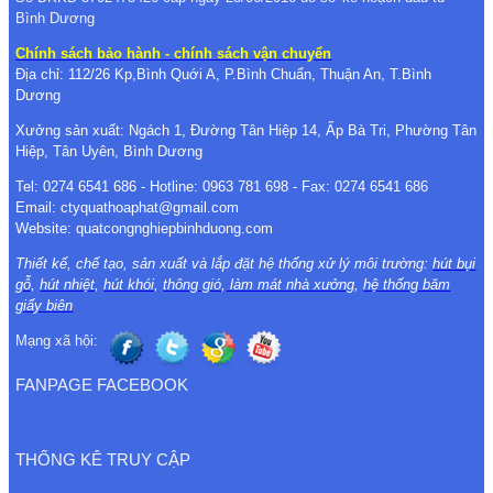
Bình Dương
Chính sách bảo hành - chính sách vận chuyển
Địa chỉ: 112/26 Kp,Bình Quới A, P.Bình Chuẩn, Thuận An, T.Bình
Dương
Xưởng sản xuất: Ngách 1, Đường Tân Hiệp 14, Ấp Bà Tri, Phường Tân
Hiệp, Tân Uyên, Bình Dương
Tel: 0274 6541 686 - Hotline: 0963 781 698 - Fax: 0274 6541 686
Email: ctyquathoaphat@gmail.com
Website: quatcongnghiepbinhduong.com
Thiết kế, chế tạo, sản xuất và lắp đặt hệ thống xử lý môi trường:
hút bụi
gỗ
,
hút nhiệt
,
hút khói
,
thông gió
,
làm mát nhà xưởng
,
hệ thống băm
giấy biên
Mạng xã hội:
FANPAGE FACEBOOK
THỐNG KÊ TRUY CẬP