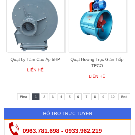
Quạt Ly Tâm Cao Áp 5HP
Quạt Hướng Trục Gián Tiếp
TECO
LIÊN HỆ
LIÊN HỆ
First
1
2
3
4
5
6
7
8
9
10
End
HỖ TRỢ TRỰC TUYẾN
0963.781.698 - 0933.962.219