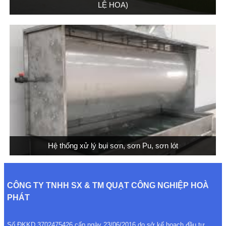
LỆ HOA)
Hệ thống xử lý bụi sơn, sơn Pu, sơn lót
CÔNG TY TNHH SX & TM QUẠT CÔNG NGHIỆP HOÀ
PHÁT
Số ĐKKD 3702475426 cấp ngày 23/06/2016 do sở kế hoạch đầu tư