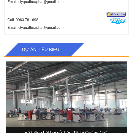
Email: ctyquathoaphat@gmail.com
Call: 0963 781 698
Email: ctyquathoaphat@gmail.com
DỰ ÁN TIÊU BIỂU
Hệ thống hút bụi gỗ, Lắp đặt tại Quảng Ngãi