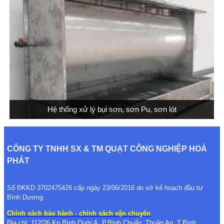
Hệ thống xử lý bụi sơn, sơn Pu, sơn lót
CÔNG TY TNHH SX & TM QUẠT CÔNG NGHIỆP HOÀ
PHÁT
Số ĐKKD 3702475426 cấp ngày 23/06/2016 do sở kế hoạch đầu tư
Bình Dương
Chính sách bảo hành - chính sách vận chuyển
Địa chỉ: 112/26 Kp,Bình Quới A, P.Bình Chuẩn, Thuận An, T.Bình