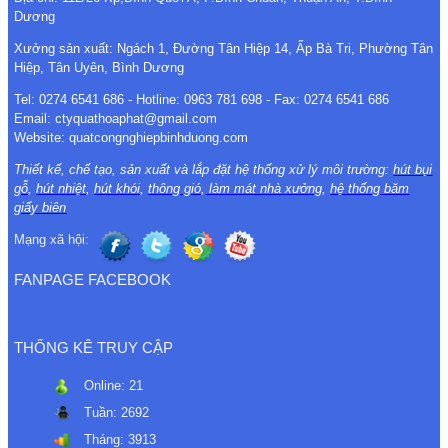
Dương
Xưởng sản xuất: Ngách 1, Đường Tân Hiệp 14, Ấp Bà Tri, Phường Tân
Hiệp, Tân Uyên, Bình Dương
Tel: 0274 6541 686 - Hotline: 0963 781 698 - Fax: 0274 6541 686
Email: ctyquathoaphat@gmail.com
Website: quatcongnghiepbinhduong.com
Thiết kế, chế tạo, sản xuất và lắp đặt hệ thống xử lý môi trường:
hút bụi
gỗ
,
hút nhiệt
,
hút khói
,
thông gió
,
làm mát nhà xưởng
,
hệ thống băm
giấy biên
Mạng xã hội:
FANPAGE FACEBOOK
THỐNG KÊ TRUY CẬP
Online:
21
Tuần:
2692
Tháng:
3913