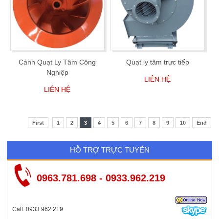
Cánh Quạt Ly Tâm Công
Quạt ly tâm trực tiếp
Nghiệp
LIÊN HỆ
LIÊN HỆ
First
1
2
3
4
5
6
7
8
9
10
End
HỖ TRỢ TRỰC TUYẾN
0963.781.698 - 0933.962.219
Call: 0933 962 219