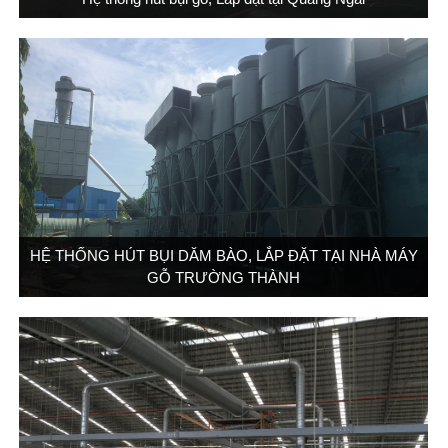
HỆ THỐNG HÚT BỤI DĂM BÀO, LẮP ĐẶT TẠI NHÀ MÁY
GỖ TRƯỜNG THÀNH