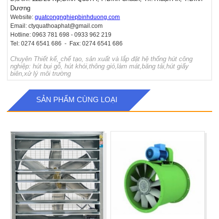
Dương
Website:
quatcongnghiepbinhduong.com
Email:
ctyquathoaphat@gmail.com
Hotline: 0963 781 698 - 0933 962 219
Tel: 0274 6541 686 - Fax: 0274 6541 686
Chuyên Thiết kế, chế tạo, sản xuất và lắp đặt hệ thống hút công
nghiệp: hút bụi gỗ,
hút khói,thông gió,làm mát,băng tải,hút giấy
biên,
xử lý môi trường
SẢN PHẨM CÙNG LOẠI