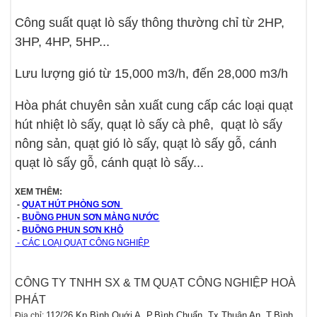
Công suất quạt lò sấy thông thường chỉ từ 2HP,
3HP, 4HP, 5HP...
Lưu lượng gió từ 15,000 m3/h, đến 28,000 m3/h
Hòa phát chuyên sản xuất cung cấp các loại quạt
hút nhiệt lò sấy, quạt lò sấy cà phê, quạt lò sấy
nông sản, quạt gió lò sấy, quạt lò sấy gỗ, cánh
quạt lò sấy gỗ, cánh quạt lò sấy...
XEM THÊM:
-
QUẠT HÚT PHÒNG SƠN
-
BUỒNG PHUN SƠN MÀNG NƯỚC
-
BUỒNG PHUN SƠN KHÔ
- CÁC LOẠI QUẠT CÔNG NGHIỆP
CÔNG TY TNHH SX & TM QUẠT CÔNG NGHIỆP HOÀ
PHÁT
1
12/26 Kp,Bình Quới A, P.Bình Chuẩn, Tx.Thuận An, T.Bình
Địa chỉ: