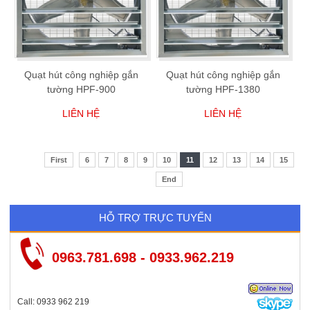
Quạt hút công nghiệp gắn
Quạt hút công nghiệp gắn
tường HPF-900
tường HPF-1380
LIÊN HỆ
LIÊN HỆ
First
6
7
8
9
10
11
12
13
14
15
End
HỖ TRỢ TRỰC TUYẾN
0963.781.698 - 0933.962.219
Call: 0933 962 219