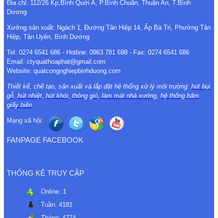
Địa chỉ: 112/26 Kp,Bình Quới A, P.Bình Chuẩn, Thuận An, T.Bình
Dương
Xưởng sản xuất: Ngách 1, Đường Tân Hiệp 14, Ấp Bà Tri, Phường Tân
Hiệp, Tân Uyên, Bình Dương
Tel: 0274 6541 686 - Hotline: 0963 781 698 - Fax: 0274 6541 686
Email: ctyquathoaphat@gmail.com
Website: quatcongnghiepbinhduong.com
Thiết kế, chế tạo, sản xuất và lắp đặt hệ thống xử lý môi trường:
hút bụi
gỗ
,
hút nhiệt
,
hút khói
,
thông gió
,
làm mát nhà xưởng
,
hệ thống băm
giấy biên
Mạng xã hội:
FANPAGE FACEBOOK
THỐNG KÊ TRUY CẬP
Online:
1
Tuần:
4181
Tháng:
4774