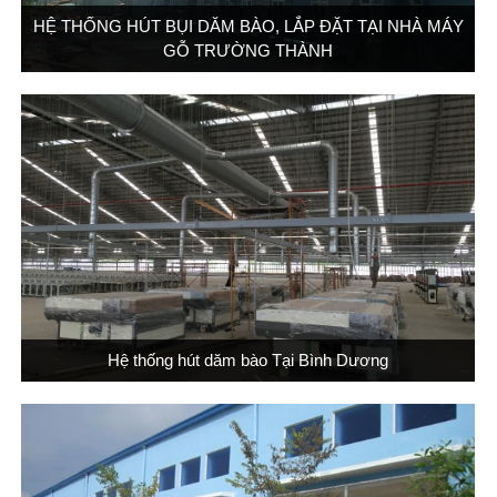
HỆ THỐNG HÚT BỤI DĂM BÀO, LẮP ĐẶT TẠI NHÀ MÁY
GỖ TRƯỜNG THÀNH
Hệ thống hút dăm bào Tại Bình Dương