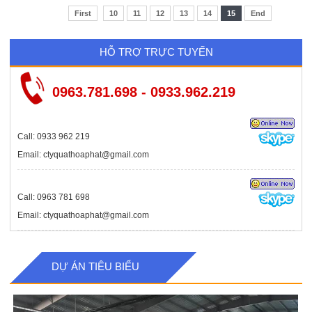
First
10
11
12
13
14
15
End
HỖ TRỢ TRỰC TUYẾN
0963.781.698 - 0933.962.219
Call: 0933 962 219
Email: ctyquathoaphat@gmail.com
Call: 0963 781 698
Email: ctyquathoaphat@gmail.com
DỰ ÁN TIÊU BIỂU