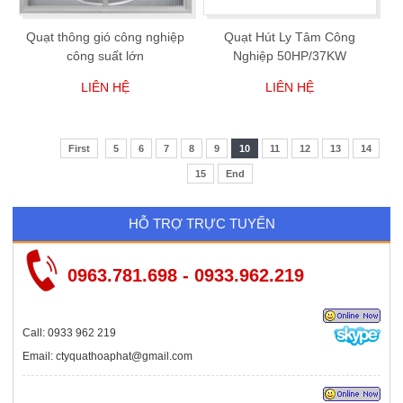
Quạt thông gió công nghiệp
Quạt Hút Ly Tâm Công
công suất lớn
Nghiệp 50HP/37KW
LIÊN HỆ
LIÊN HỆ
First
5
6
7
8
9
10
11
12
13
14
15
End
HỖ TRỢ TRỰC TUYẾN
0963.781.698 - 0933.962.219
Call: 0933 962 219
Email: ctyquathoaphat@gmail.com