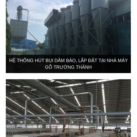
HỆ THỐNG HÚT BỤI DĂM BÀO, LẮP ĐẶT TẠI NHÀ MÁY
GỖ TRƯỜNG THÀNH