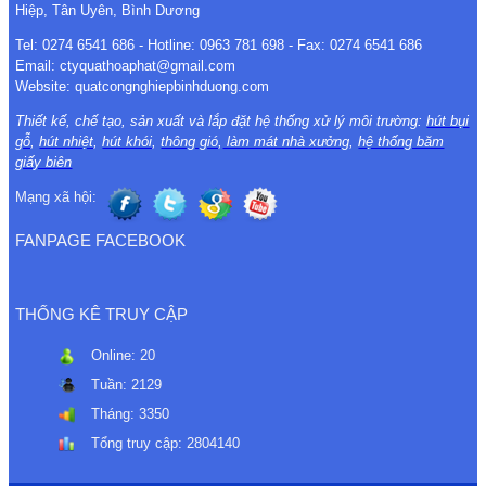
Hiệp, Tân Uyên, Bình Dương
Tel: 0274 6541 686 - Hotline: 0963 781 698 - Fax: 0274 6541 686
Email: ctyquathoaphat@gmail.com
Website: quatcongnghiepbinhduong.com
Thiết kế, chế tạo, sản xuất và lắp đặt hệ thống xử lý môi trường:
hút bụi
gỗ
,
hút nhiệt
,
hút khói
,
thông gió
,
làm mát nhà xưởng
,
hệ thống băm
giấy biên
Mạng xã hội:
FANPAGE FACEBOOK
THỐNG KÊ TRUY CẬP
Online:
20
Tuần:
2129
Tháng:
3350
Tổng truy cập:
2804140