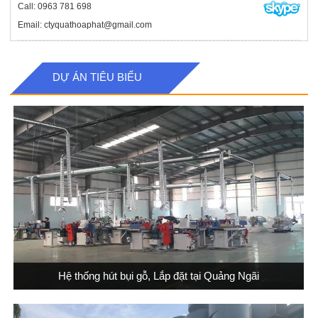
Call: 0963 781 698
Email: ctyquathoaphat@gmail.com
DỰ ÁN TIÊU BIỂU
Hệ thống hút bụi gỗ, Lắp đặt tại Quảng Ngãi