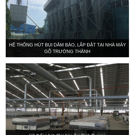
HỆ THỐNG HÚT BỤI DĂM BÀO, LẮP ĐẶT TẠI NHÀ MÁY
GỖ TRƯỜNG THÀNH