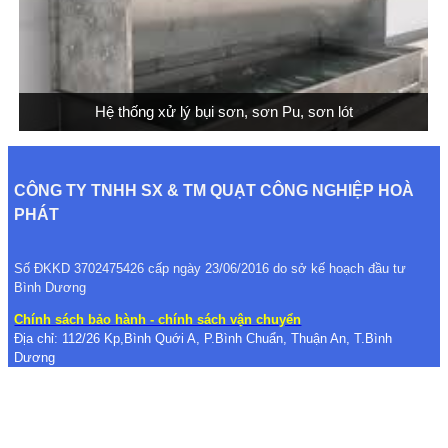
Hệ thống xử lý bụi sơn, sơn Pu, sơn lót
CÔNG TY TNHH SX & TM QUẠT CÔNG NGHIỆP HOÀ
PHÁT
Số ĐKKD 3702475426 cấp ngày 23/06/2016 do sở kế hoạch đầu tư
Bình Dương
Chính sách bảo hành - chính sách vận chuyển
Địa chỉ: 112/26 Kp,Bình Quới A, P.Bình Chuẩn, Thuận An, T.Bình
Dương
Xưởng sản xuất: Ngách 1, Đường Tân Hiệp 14, Ấp Bà Tri, Phường Tân
Hiệp, Tân Uyên, Bình Dương
Tel: 0274 6541 686 - Hotline: 0963 781 698 - Fax: 0274 6541 686