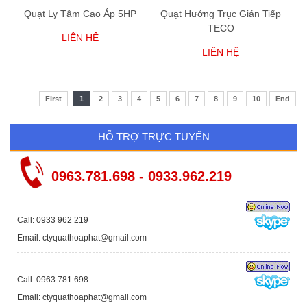
Quạt Ly Tâm Cao Áp 5HP
Quạt Hướng Trục Gián Tiếp
TECO
LIÊN HỆ
LIÊN HỆ
First
1
2
3
4
5
6
7
8
9
10
End
HỖ TRỢ TRỰC TUYẾN
0963.781.698 - 0933.962.219
Call: 0933 962 219
Email: ctyquathoaphat@gmail.com
Call: 0963 781 698
Email: ctyquathoaphat@gmail.com