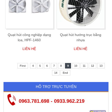
Quạt hút công nghiệp dạng
Quạt hút hướng trục bằng
loa, HPF-1460
nhựa
LIÊN HỆ
LIÊN HỆ
First
4
5
6
7
8
9
10
11
12
13
14
End
HỖ TRỢ TRỰC TUYẾN
0963.781.698 - 0933.962.219