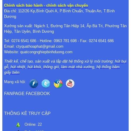
Chính sách bảo hành - chính sách vận chuyển
Địa chỉ: 112/26 Kp,Bình Quới A, P.Bình Chuẩn, Thuận An, T.Bình
Dương
Xưởng sản xuất: Ngách 1, Đường Tân Hiệp 14, Ấp Bà Tri, Phường Tân
Hiệp, Tân Uyên, Bình Dương
Tel: 0274 6541 686 - Hotline: 0963 781 698 - Fax: 0274 6541 686
Email: ctyquathoaphat@gmail.com
Website: quatcongnghiepbinhduong.com
Thiết kế, chế tạo, sản xuất và lắp đặt hệ thống xử lý môi trường:
hút bụi
gỗ
,
hút nhiệt
,
hút khói
,
thông gió
,
làm mát nhà xưởng
,
hệ thống băm
giấy biên
Mạng xã hội:
FANPAGE FACEBOOK
THỐNG KÊ TRUY CẬP
Online:
22