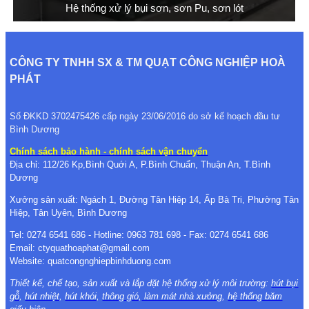
Hệ thống xử lý bụi sơn, sơn Pu, sơn lót
CÔNG TY TNHH SX & TM QUẠT CÔNG NGHIỆP HOÀ
PHÁT
Số ĐKKD 3702475426 cấp ngày 23/06/2016 do sở kế hoạch đầu tư
Bình Dương
Chính sách bảo hành - chính sách vận chuyển
Địa chỉ: 112/26 Kp,Bình Quới A, P.Bình Chuẩn, Thuận An, T.Bình
Dương
Xưởng sản xuất: Ngách 1, Đường Tân Hiệp 14, Ấp Bà Tri, Phường Tân
Hiệp, Tân Uyên, Bình Dương
Tel: 0274 6541 686 - Hotline: 0963 781 698 - Fax: 0274 6541 686
Email: ctyquathoaphat@gmail.com
Website: quatcongnghiepbinhduong.com
Thiết kế, chế tạo, sản xuất và lắp đặt hệ thống xử lý môi trường:
hút bụi
gỗ
,
hút nhiệt
,
hút khói
,
thông gió
,
làm mát nhà xưởng
,
hệ thống băm