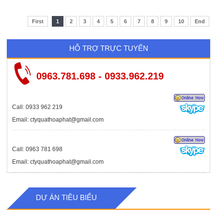
First
1
2
3
4
5
6
7
8
9
10
End
HỖ TRỢ TRỰC TUYẾN
0963.781.698 - 0933.962.219
Call: 0933 962 219
Email: ctyquathoaphat@gmail.com
Call: 0963 781 698
Email: ctyquathoaphat@gmail.com
DỰ ÁN TIÊU BIỂU