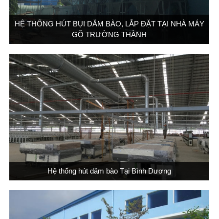
HỆ THỐNG HÚT BỤI DĂM BÀO, LẮP ĐẶT TẠI NHÀ MÁY
GỖ TRƯỜNG THÀNH
Hệ thống hút dăm bào Tại Bình Dương