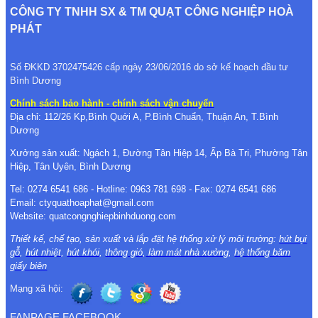
CÔNG TY TNHH SX & TM QUẠT CÔNG NGHIỆP HOÀ
PHÁT
Số ĐKKD 3702475426 cấp ngày 23/06/2016 do sở kế hoạch đầu tư
Bình Dương
Chính sách bảo hành - chính sách vận chuyển
Địa chỉ: 112/26 Kp,Bình Quới A, P.Bình Chuẩn, Thuận An, T.Bình
Dương
Xưởng sản xuất: Ngách 1, Đường Tân Hiệp 14, Ấp Bà Tri, Phường Tân
Hiệp, Tân Uyên, Bình Dương
Tel: 0274 6541 686 - Hotline: 0963 781 698 - Fax: 0274 6541 686
Email: ctyquathoaphat@gmail.com
Website: quatcongnghiepbinhduong.com
Thiết kế, chế tạo, sản xuất và lắp đặt hệ thống xử lý môi trường:
hút bụi
gỗ
,
hút nhiệt
,
hút khói
,
thông gió
,
làm mát nhà xưởng
,
hệ thống băm
giấy biên
Mạng xã hội:
FANPAGE FACEBOOK