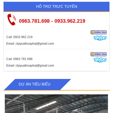
HỖ TRỢ TRỰC TUYẾN
0963.781.698 - 0933.962.219
Call: 0933 962 219
Email: ctyquathoaphat@gmail.com
Call: 0963 781 698
Email: ctyquathoaphat@gmail.com
DỰ ÁN TIÊU BIỂU