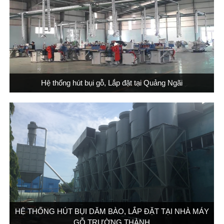
Hệ thống hút bụi gỗ, Lắp đặt tại Quảng Ngãi
HỆ THỐNG HÚT BỤI DĂM BÀO, LẮP ĐẶT TẠI NHÀ MÁY
GỖ TRƯỜNG THÀNH