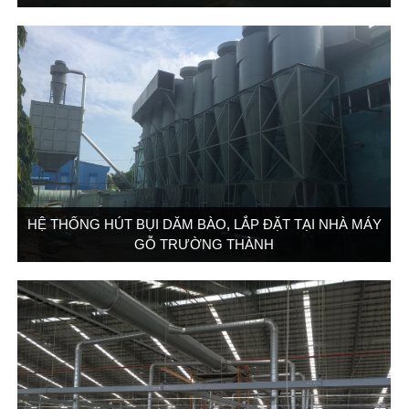
HỆ THỐNG HÚT BỤI DĂM BÀO, LẮP ĐẶT TẠI NHÀ MÁY
GỖ TRƯỜNG THÀNH