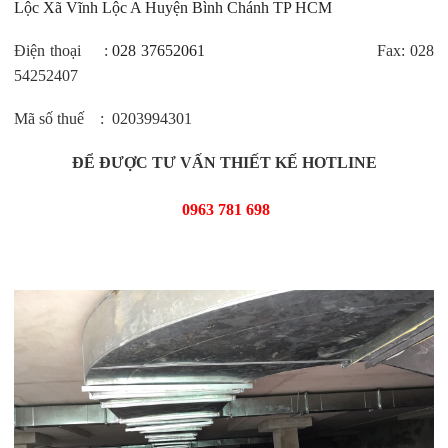
Lộc Xã Vĩnh Lộc A Huyện Bình Chánh TP HCM
Điện thoại :
028 37652061
Fax: 028
54252407
Mã số thuế : 0203994301
ĐỂ ĐƯỢC TƯ VẤN THIẾT KẾ HOTLINE
0963 781 698