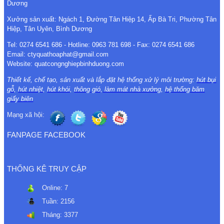
Dương
Xưởng sản xuất: Ngách 1, Đường Tân Hiệp 14, Ấp Bà Tri, Phường Tân
Hiệp, Tân Uyên, Bình Dương
Tel: 0274 6541 686 - Hotline: 0963 781 698 - Fax: 0274 6541 686
Email: ctyquathoaphat@gmail.com
Website: quatcongnghiepbinhduong.com
Thiết kế, chế tạo, sản xuất và lắp đặt hệ thống xử lý môi trường:
hút bụi
gỗ
,
hút nhiệt
,
hút khói
,
thông gió
,
làm mát nhà xưởng
,
hệ thống băm
giấy biên
Mạng xã hội:
FANPAGE FACEBOOK
THỐNG KÊ TRUY CẬP
Online:
7
Tuần:
2156
Tháng:
3377