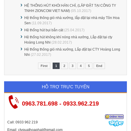
HỆ THỐNG HÚT KHÓI HÀN CHÌ, (LẮP ĐẶT TẠI CÔNG TY
TNHH ZIONCOM VIET NAM)
(05.10.2017)
Hệ thống thông gió nhà xưởng, lắp đặt tại nhà máy Tôn Hoa
Sen
(11.09.2017)
Hệ thống hút bụi bắn cát
(25.04.2017)
Hệ thống hút không khí nóng nhà xưởng, Lắp đặt tại cty
Hoàng Long Nhi
(28.02.2017)
Hệ thống thông gió nhà xưởng, Lắp đặt tại CTY Hoàng Long
Nhi
(27.02.2017)
First
1
2
3
4
5
End
HỖ TRỢ TRỰC TUYẾN
0963.781.698 - 0933.962.219
Call: 0933 962 219
Email: ctyquathoaphat@gmail.com