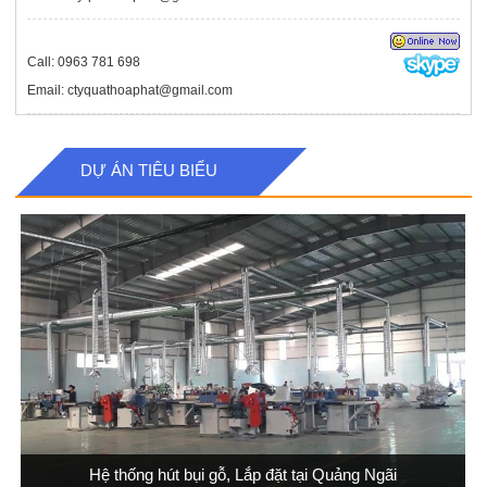
Call: 0963 781 698
Email: ctyquathoaphat@gmail.com
DỰ ÁN TIÊU BIỂU
Hệ thống hút bụi gỗ, Lắp đặt tại Quảng Ngãi