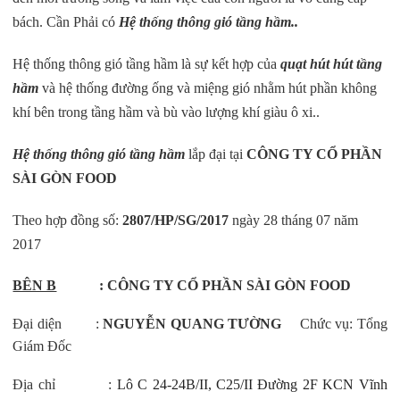
bách. Cần Phải có
Hệ thống thông gió tầng hầm..
Hệ thống thông gió tầng hầm là sự kết hợp của
quạt hút hút tầng
hầm
và hệ thống đường ống và miệng gió nhằm hút phần không
khí bên trong tầng hầm và bù vào lượng khí giàu ô xi..
Hệ thống thông gió tầng hầm
lắp đại tại
CÔNG TY CỔ PHẦN
SÀI GÒN FOOD
Theo hợp đồng số:
2807/HP/SG/2017
ngày 28 tháng 07 năm
2017
BÊN B
: CÔNG TY CỔ PHẦN SÀI GÒN FOOD
Đại diện :
NGUYỄN QUANG TƯỜNG
Chức vụ: Tổng
Giám Đốc
Địa chỉ :
Lô C 24-24B/II, C25/II Đường 2F KCN Vĩnh