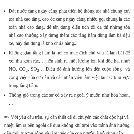
Đất nước càng ngày càng phát triển hệ thống tòa nhà chung cư,
tòa nhà cao tầng, cao ốc càng ngày càng nhiều gọi chung là các
toàn nhà cao tầng, để tận dụng diện tích tối đa thì những tòa
nhà cao thường xây dựng thêm các tầng hầm dùng làm bã đậu
xe, hay tận dụng là kho chứa hàng....
Không gian tầng hầm là nơi có mục đích chủ yếu là làm bãi để
xe, thu gom rác,… nên sinh ra một lượng lớn khí độc hại như:
NO, CO
, SO
… Điều đó ảnh hưởng lớn đến cuộc sống và
2
2
công việc của cư dân và các nhân viên làm việc tại các khu vực
trong tầng hầm.
Thông gió trong các sự cố xảy ra ngoài ý muốn như hỏa hoạn,
…
=> Với yêu cầu trên, sự cần thiết để di chuyển các chất độc hại và
nhiệt, ẩm ra bên ngoài để đưa không khí tươi vào tránh ảnh hưởng
đến môi trường sống và làm việc của con người là vô cùng cấp