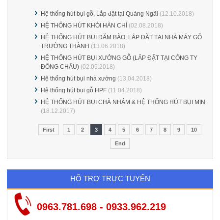
Hệ thống hút bụi gỗ, Lắp đặt tại Quảng Ngãi
(12.10.2018)
HỆ THỐNG HÚT KHÓI HÀN CHÌ
(02.08.2018)
HỆ THỐNG HÚT BỤI DĂM BÀO, LẮP ĐẶT TẠI NHÀ MÁY GỖ
TRƯỜNG THÀNH
(13.06.2018)
HỆ THỐNG HÚT BỤI XƯỞNG GỖ (LẮP ĐẶT TẠI CÔNG TY
ĐÔNG CHÂU)
(02.05.2018)
Hệ thống hút bụi nhà xưởng
(13.04.2018)
Hệ thống hút bụi gỗ HPF
(11.04.2018)
HỆ THỐNG HÚT BỤI CHÀ NHÁM & HỆ THỐNG HÚT BỤI MỊN
(18.12.2017)
First
1
2
3
4
5
6
7
8
9
10
End
HỖ TRỢ TRỰC TUYẾN
0963.781.698 - 0933.962.219