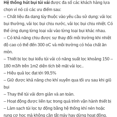
Hệ thống hút bụi túi vải
được đa số các khách hàng lựa
chọn vì nó có các ưu điểm sau:
– Chất liệu đa dạng tùy thuộc vào yêu cầu sử dụng: vải lọc
bụi thường, vải lọc bụi chịu nước, vải lọc bụi chịu nhiệt. Có
thể ứng dụng từng loại vải vào từng loại bụi khác nhau.
– Có khả năng chịu được sự thay đổi môi trường khi nhiệt
độ cao có thể đến 300 oC và môi trường có hóa chất ăn
mòn.
– Thiết bị lọc bụi kiểu túi vải có năng suất lọc khoảng 150 –
180 m3/h trên 1m2 diện tích bề mặt vải lọc..
– Hiệu quả lọc đạt tới 99,5%
– Giữ được khả năng cho khí xuyên qua tối ưu sau khi giũ
bụi
– Thay thế túi vải đơn giản và an toàn.
– Hoạt động được liên tục trong quá trình vận hành thiết bị
– Làm sạch túi lọc tự động bằng hệ thống khí nén hoặc
rung cơ học mà không cần tắt máy hay dừng hoạt động.