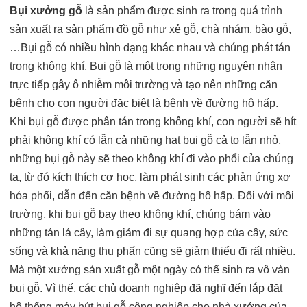
Bụi xưởng gỗ
là sản phẩm được sinh ra trong quá trình
sản xuất ra sản phẩm đồ gỗ như xẻ gỗ, chà nhám, bào gỗ,
…Bụi gỗ có nhiều hình dạng khác nhau và chúng phát tán
trong không khí. Bụi gỗ là một trong những nguyên nhân
trực tiếp gây ô nhiễm môi trường và tạo nên những căn
bệnh cho con người đặc biệt là bệnh về đường hô hấp.
Khi bụi gỗ được phân tán trong không khí, con người sẽ hít
phải không khí có lẫn cả những hạt bụi gỗ cả to lẫn nhỏ,
những bụi gỗ này sẽ theo không khí đi vào phổi của chúng
ta, từ đó kích thích cơ học, làm phát sinh các phản ứng xơ
hóa phổi, dẫn đến căn bệnh về đường hô hấp. Đối với môi
trường, khi bụi gỗ bay theo không khí, chúng bám vào
những tán lá cây, làm giảm đi sự quang hợp của cây, sức
sống và khả năng thụ phấn cũng sẽ giảm thiểu đi rất nhiều.
Mà một xưởng sản xuất gỗ một ngày có thể sinh ra vô vàn
bụi gỗ. Vì thế, các chủ doanh nghiệp đã nghĩ đến lắp đặt
hệ thống máy hút bụi gỗ công nghiệp cho nhà xưởng của