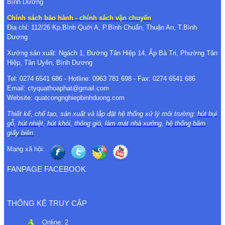
Bình Dương
Chính sách bảo hành - chính sách vận chuyển
Địa chỉ: 112/26 Kp,Bình Quới A, P.Bình Chuẩn, Thuận An, T.Bình
Dương
Xưởng sản xuất: Ngách 1, Đường Tân Hiệp 14, Ấp Bà Tri, Phường Tân
Hiệp, Tân Uyên, Bình Dương
Tel: 0274 6541 686 - Hotline: 0963 781 698 - Fax: 0274 6541 686
Email: ctyquathoaphat@gmail.com
Website: quatcongnghiepbinhduong.com
Thiết kế, chế tạo, sản xuất và lắp đặt hệ thống xử lý môi trường:
hút bụi
gỗ
,
hút nhiệt
,
hút khói
,
thông gió
,
làm mát nhà xưởng
,
hệ thống băm
giấy biên
Mạng xã hội:
FANPAGE FACEBOOK
THỐNG KÊ TRUY CẬP
Online:
2