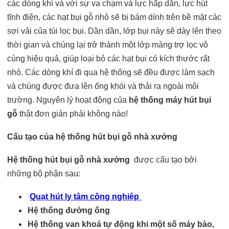
các dòng khí và với sự va chạm và lực hấp dẫn, lực hút
tĩnh điện, các hạt bụi gỗ nhỏ sẽ bị bám dính trên bề mặt các
sợi vải của túi lọc bụi. Dần dần, lớp bụi này sẽ dày lên theo
thời gian và chúng lại trở thành một lớp màng trợ lọc vô
cùng hiệu quả, giúp loại bỏ các hạt bụi có kích thước rất
nhỏ. Các dòng khí đi qua hệ thống sẽ đều được làm sạch
và chúng được đưa lên ống khói và thải ra ngoài môi
trường. Nguyên lý hoạt động của
hệ thống máy hút bụi
gỗ
thật đơn giản phải không nào!
Cấu tạo của hệ thống hút bụi gỗ nhà xưởng
Hệ thống hút bụi gỗ nhà xưởng
được cấu tạo bởi
những bộ phận sau:
Quạt hút ly tâm công nghiệp
Hệ thống đường ống
Hệ thống van khoá tự động khi một số máy bào,