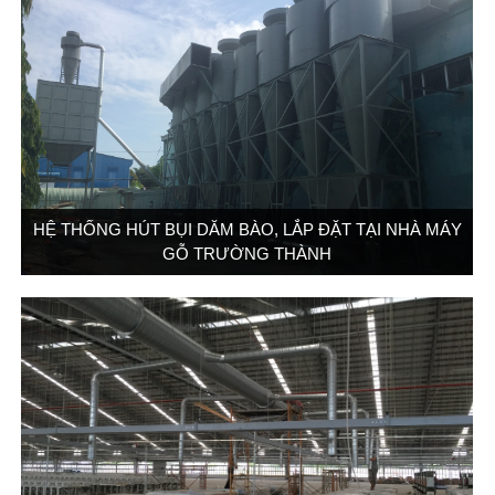
HỆ THỐNG HÚT BỤI DĂM BÀO, LẮP ĐẶT TẠI NHÀ MÁY
GỖ TRƯỜNG THÀNH