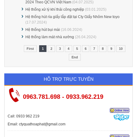
2024 Theo QCVN Việt Nam
(04.07.2025)
Hệ thống xử lý khí thải công nghiệp
(03.01.2025)
Hệ thống hút rìa giấy lắp đặt tại Cty Giấy Nhôm New toyo
(17.07.2024)
Hệ thống hút bụi mài
(16.06.2024)
Hệ thống làm mát nhà xưởng
(26.04.2024)
First
1
2
3
4
5
6
7
8
9
10
End
HỖ TRỢ TRỰC TUYẾN
0963.781.698 - 0933.962.219
Call: 0933 962 219
Email: ctyquathoaphat@gmail.com