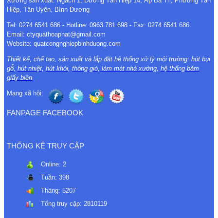
Xưởng sản xuất: Ngách 1, Đường Tân Hiệp 14, Ấp Bà Tri, Phường Tân
Hiệp, Tân Uyên, Bình Dương
Tel: 0274 6541 686 - Hotline: 0963 781 698 - Fax: 0274 6541 686
Email: ctyquathoaphat@gmail.com
Website: quatcongnghiepbinhduong.com
Thiết kế, chế tạo, sản xuất và lắp đặt hệ thống xử lý môi trường:
hút bụi
gỗ
,
hút nhiệt
,
hút khói
,
thông gió
,
làm mát nhà xưởng
,
hệ thống băm
giấy biên
Mạng xã hội:
FANPAGE FACEBOOK
THỐNG KÊ TRUY CẬP
Online:
2
Tuần:
398
Tháng:
5207
Tổng truy cập:
2810119