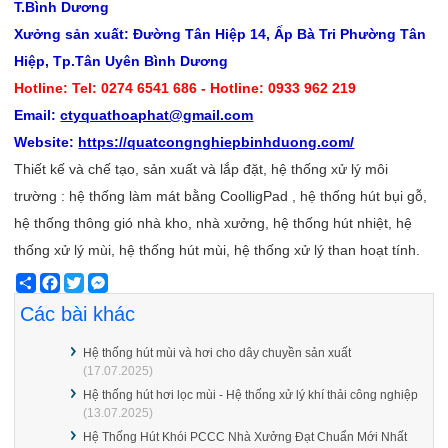
T.Bình Dương
Xưởng sản xuất: Đường Tân Hiệp 14, Ấp Bà Tri Phường Tân
Hiệp, Tp.Tân Uyên Bình Dương
Hotline: Tel: 0274 6541 686 - Hotline: 0933 962 219
Email:
ctyquathoaphat@gmail.com
Website:
https://quatcongnghiepbinhduong.com/
Thiết kế và chế tạo, sản xuất và lắp đặt, hệ thống xử lý môi
trường : hệ thống làm mát bằng CoolligPad , hệ thống hút bụi gỗ,
hệ thống thông gió nhà kho, nhà xưởng, hệ thống hút nhiệt, hệ
thống xử lý mùi, hệ thống hút mùi, hệ thống xử lý than hoạt tính.
Share
Facebook
Twitter
Messenger
Các bài khác
Hệ thống hút mùi và hơi cho dây chuyền sản xuất
(17.07.2025)
Hệ thống hút hơi lọc mùi - Hệ thống xử lý khí thải công nghiệp
(13.07.2025)
Hệ Thống Hút Khói PCCC Nhà Xưởng Đạt Chuẩn Mới Nhất