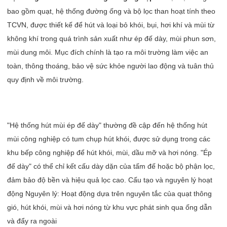
bao gồm quạt, hệ thống đường ống và bộ lọc than hoạt tính theo
TCVN, được thiết kế để hút và loại bỏ khói, bụi, hơi khí và mùi từ
không khí trong quá trình sản xuất như ép đế dày, mùi phun sơn,
mùi dung môi. Mục đích chính là tạo ra môi trường làm việc an
toàn, thông thoáng, bảo vệ sức khỏe người lao động và tuân thủ
quy định về môi trường.
"Hệ thống hút mùi ép đế dày" thường đề cập đến hệ thống hút
mùi công nghiệp có tum chụp hút khói, được sử dụng trong các
khu bếp công nghiệp để hút khói, mùi, dầu mỡ và hơi nóng. "Ép
đế dày" có thể chỉ kết cấu dày dặn của tấm đế hoặc bộ phận lọc,
đảm bảo độ bền và hiệu quả lọc cao. Cấu tạo và nguyên lý hoạt
động Nguyên lý: Hoạt động dựa trên nguyên tắc của quạt thông
gió, hút khói, mùi và hơi nóng từ khu vực phát sinh qua ống dẫn
và đẩy ra ngoài