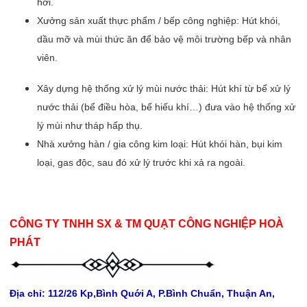
hơi.
Xưởng sản xuất thực phẩm / bếp công nghiệp: Hút khói,
dầu mỡ và mùi thức ăn để bảo vệ môi trường bếp và nhân
viên.
Xây dựng hệ thống xử lý mùi nước thải: Hút khí từ bể xử lý
nước thải (bể điều hòa, bể hiếu khí…) đưa vào hệ thống xử
lý mùi như tháp hấp thụ.
Nhà xưởng hàn / gia công kim loại: Hút khói hàn, bụi kim
loại, gas độc, sau đó xử lý trước khi xả ra ngoài.
CÔNG TY TNHH SX & TM QUẠT CÔNG NGHIỆP HOÀ
PHÁT
Địa chỉ: 112/26 Kp,Bình Quới A, P.Bình Chuẩn, Thuận An,