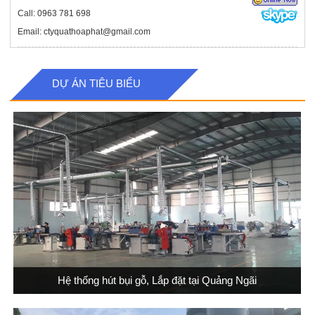
Call: 0963 781 698
Email: ctyquathoaphat@gmail.com
DỰ ÁN TIÊU BIỂU
Hệ thống hút bụi gỗ, Lắp đặt tại Quảng Ngãi